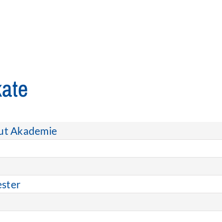
kate
Gut Akademie
ester