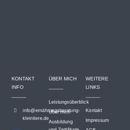
KONTAKT
ÜBER MICH
WEITERE
INFO
LINKS
Leistungsüberblick
info@ernährungsberatung-
Kontakt
Über mich
kleintiere.de
Impressum
Ausbildung
und Zertifikate