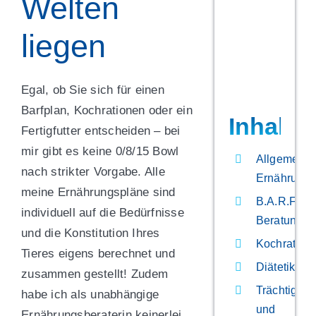
Welten
liegen
Egal, ob Sie sich für einen
Barfplan, Kochrationen oder ein
Inhalts
Fertigfutter entscheiden – bei
mir gibt es keine 0/8/15 Bowl
Allgemeine
nach strikter Vorgabe. Alle
Ernährungs
meine Ernährungspläne sind
B.A.R.F.
individuell auf die Bedürfnisse
Beratung
und die Konstitution Ihres
Kochration
Tieres eigens berechnet und
Diätetik
zusammen gestellt!
Zudem
Trächtigkeit
habe ich als unabhängige
und
Ernährungsberaterin keinerlei