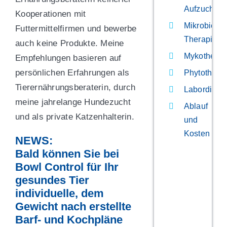
Aufzucht
Kooperationen mit
Mikrobielle
Futtermittelfirmen und bewerbe
Therapie
auch keine Produkte. Meine
Mykotherap
Empfehlungen basieren auf
persönlichen Erfahrungen als
Phytothera
Tierernährungsberaterin, durch
Labordiagn
meine jahrelange Hundezucht
Ablauf
und als private Katzenhalterin.
und
Kosten
NEWS:
Bald können Sie bei
Bowl Control für Ihr
gesundes Tier
individuelle, dem
Gewicht nach erstellte
Barf- und Kochpläne