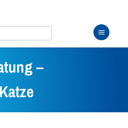
atung –
 Katze