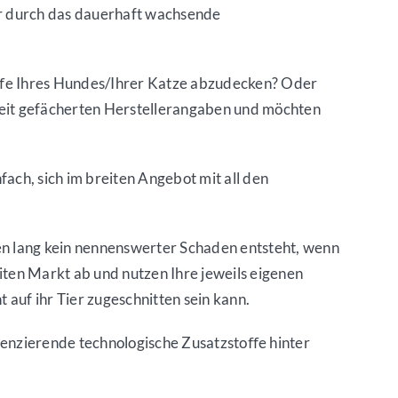
er durch das dauerhaft wachsende
stoﬀe Ihres Hundes/Ihrer Katze abzudecken? Oder
 breit gefächerten Herstellerangaben und möchten
fach, sich im breiten Angebot mit all den
eben lang kein nennenswerter Schaden entsteht, wenn
eiten Markt ab und nutzen Ihre jeweils eigenen
auf ihr Tier zugeschnitten sein kann.
otenzierende technologische Zusatzstoﬀe hinter