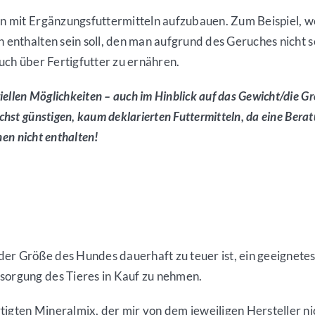
lan mit Ergänzungsfuttermitteln aufzubauen. Zum Beispiel, w
on enthalten sein soll, den man aufgrund des Geruches nicht
auch über Fertigfutter zu ernähren.
llen Möglichkeiten – auch im Hinblick auf das Gewicht/die Gr
hst günstigen, kaum deklarierten Futtermitteln, da eine Beratu
änen nicht
enthalten!
der Größe des Hundes dauerhaft zu teuer ist, ein geeignete
rsorgung des Tieres in Kauf zu nehmen.
tigten Mineralmix, der mir von dem jeweiligen Hersteller n