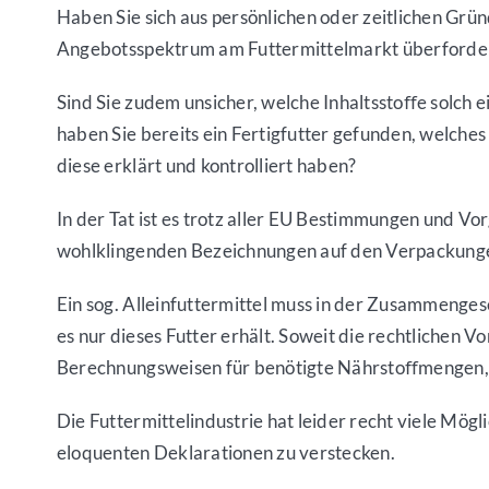
Haben Sie sich aus persönlichen oder zeitlichen Gr
Angebotsspektrum am Futtermittelmarkt überfordert, d
Sind Sie zudem unsicher, welche Inhaltsstoﬀe solch 
haben Sie bereits ein Fertigfutter gefunden, welche
diese erklärt und kontrolliert haben?
In der Tat ist es trotz aller EU Bestimmungen und Vor
wohlklingenden Bezeichnungen auf den Verpackungen
Ein sog. Alleinfuttermittel muss in der Zusammengese
es nur dieses Futter erhält. Soweit die rechtlichen 
Berechnungsweisen für benötigte Nährstoﬀmengen, sod
Die Futtermittelindustrie hat leider recht viele Mög
eloquenten Deklarationen zu verstecken.