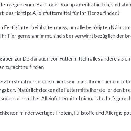
ünden gegen einen Barf- oder Kochplan entschieden, sind ab
as richtige Alleinfuttermittel für Ihr Tier zu finden?
ein Fertigfutter beinhalten muss, um alle benötigten Nähr
s Ihr Tier gerne annimmt, sind aber verwirrt bezüglich der
gaben zur Deklaration von Futtermitteln alles andere als ein
 zurecht zu finden.
tzt erstmal nur so konstruiert sein, dass Ihrem Tier ein L
Vorgaben. Natürlich decken die Futtermittelhersteller den br
ass ein solches Alleinfuttermittel niemals bedarfsgerecht 
lichkeiten minderwertiges Protein, Füllstoﬀe und Allergie p