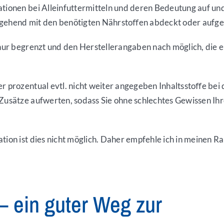
tionen bei Alleinfuttermitteln und deren Bedeutung auf und 
tgehend mit den benötigten Nährstoﬀen abdeckt oder aufgewe
l nur begrenzt und den Herstellerangaben nach möglich, di
r prozentual evtl. nicht weiter angegeben Inhaltsstoﬀe bei d
e Zusätze aufwerten, sodass Sie ohne schlechtes Gewissen I
tion ist dies nicht möglich. Daher empfehle ich in meinen R
– ein guter Weg zur